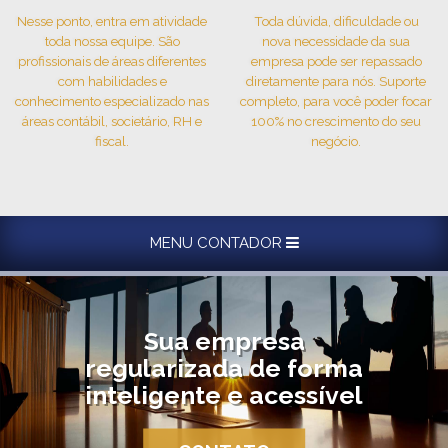
Nesse ponto, entra em atividade
Toda dúvida, dificuldade ou
toda nossa equipe. São
nova necessidade da sua
profissionais de áreas diferentes
empresa pode ser repassado
com habilidades e
diretamente para nós. Suporte
conhecimento especializado nas
completo, para você poder focar
áreas contábil, societário, RH e
100% no crescimento do seu
fiscal.
negócio.
MENU CONTADOR
Sua empresa
regularizada de forma
inteligente e acessível