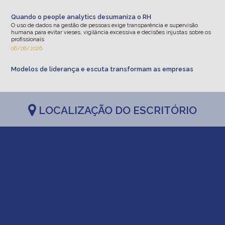
Quando o people analytics desumaniza o RH
O uso de dados na gestão de pessoas exige transparência e supervisão
humana para evitar vieses, vigilância excessiva e decisões injustas sobre os
profissionais
06/08/2026
Modelos de liderança e escuta transformam as empresas
Os novos modelos de liderança e escuta estão substituindo estruturas
estritamente hierárquicas por ambientes com autonomia e segurança
psicológica
06/08/2026
LOCALIZAÇÃO DO ESCRITÓRIO
Reputação empresarial como ativo estratégico para pequenas
e médias empresas
Confiança e consistência são cruciais para atrair clientes e impulsionar
negócios
06/08/2026
Quando empreender pode ser o caminho para uma paternidade
mais presente
Homens mostram que é possível transformar o trabalho em oportunidade de
acompanhar de perto a infância dos filhos ou dividir a rotina da labuta,
construindo memórias em família
06/08/2026